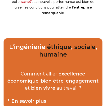
belle
‘
santé
’
. La nouvelle performance est bien de
créer les conditions pour atteindre
l’entreprise
remarquable
.
L’ingénierie
éthique
,
sociale
,
humaine
Comment allier
excellence
économique
,
bien être
,
engagement
et
bien vivre
au travail ?
En savoir plus